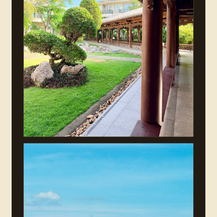
Реквизиты:
ИП Глушкова Ирина Александровна.
ИНН 366112899009
ОГРНИП 321366800022267
Юридический адрес: 394088,
Воронеж,
Московский проспект 132
Тел. 89522576462
Контакты:
Фактический адрес: 394088,
Воронеж, Московский проспект 132