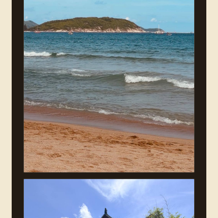
Электронная почта: bengalaart@yandex.ru
Телефоны: 89522576462.
Политика
конфиденциальности
Положение о порядке выдачи
документов об обучении
Договор Оферта
bengala.art