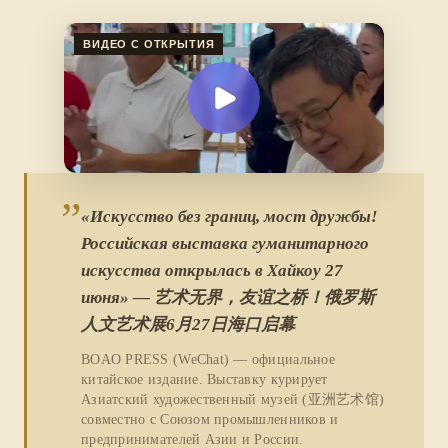
ВИДЕО С ОТКРЫТИЯ
”
«Искусство без границ, мост дружбы!
Российская выставка гуманитарного
искусства открылась в Хайкоу 27
июня» — 艺术无界，友谊之桥！俄罗斯
人文艺术展6月27日海口启幕
BOAO PRESS (WeChat) — официальное
китайское издание. Выставку курирует
Азиатский художественный музей (亚洲艺术馆)
совместно с Союзом промышленников и
предпринимателей Азии и России.